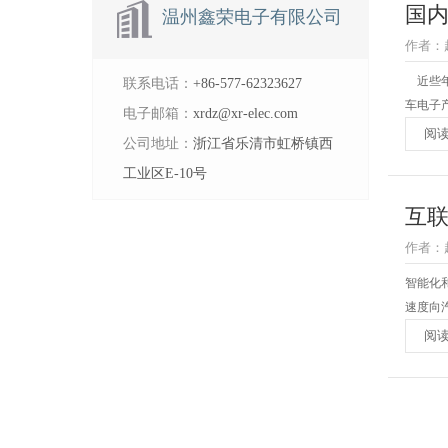
国
温州鑫荣电子有限公司
作者：超
近些年
联系电话：
+86-577-62323627
车电子产
电子邮箱：
xrdz@xr-elec.com
阅
公司地址：
浙江省乐清市虹桥镇西
工业区E-10号
互
作者：超
智能化
速度向
阅